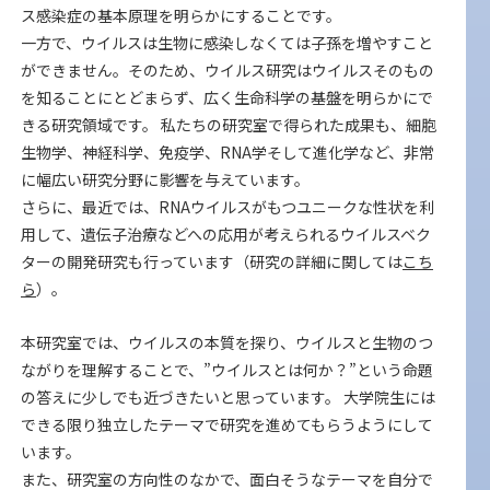
ス感染症の基本原理を明らかにすることです。
一方で、ウイルスは生物に感染しなくては子孫を増やすこと
ができません。そのため、ウイルス研究はウイルスそのもの
を知ることにとどまらず、広く生命科学の基盤を明らかにで
きる研究領域です。 私たちの研究室で得られた成果も、細胞
生物学、神経科学、免疫学、RNA学そして進化学など、非常
に幅広い研究分野に影響を与えています。
さらに、最近では、RNAウイルスがもつユニークな性状を利
用して、遺伝子治療などへの応用が考えられるウイルスベク
ターの開発研究も行っています（研究の詳細に関しては
こち
ら
）。
本研究室では、ウイルスの本質を探り、ウイルスと生物のつ
ながりを理解することで、”ウイルスとは何か？”という命題
の答えに少しでも近づきたいと思っています。 大学院生には
できる限り独立したテーマで研究を進めてもらうようにして
います。
また、研究室の方向性のなかで、面白そうなテーマを自分で